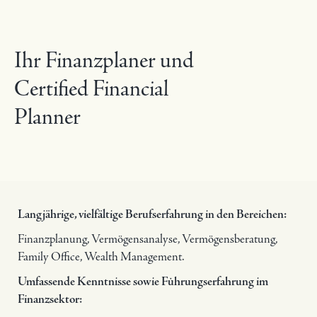
Sie erhalten bei uns
unabhängige Beratung in
Ihr Finanzplaner und
Interesse. Es gibt bei uns
Ihrem
Certified Financial
keinen Produktverkauf, auf
Planner
Wunsch selbstverständlich
Unterstützung bei der
Umsetzung unserer
Empfehlungen
Langjährige, vielfältige Berufserfahrung in den Bereichen:
Finanzplanung, Vermögensanalyse, Vermögensberatung,
Family Office, Wealth Management.
Umfassende Kenntnisse sowie Führungserfahrung im
Finanzsektor: